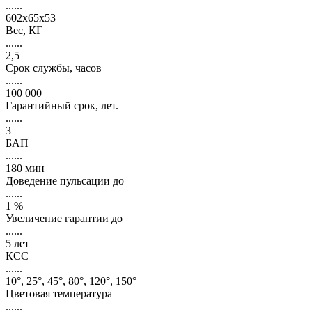
......
602х65х53
Вес, КГ
......
2,5
Срок службы, часов
......
100 000
Гарантийный срок, лет.
......
3
БАП
......
180 мин
Доведение пульсации до
......
1 %
Увеличение гарантии до
......
5 лет
КСС
......
10°, 25°, 45°, 80°, 120°, 150°
Цветовая температура
......