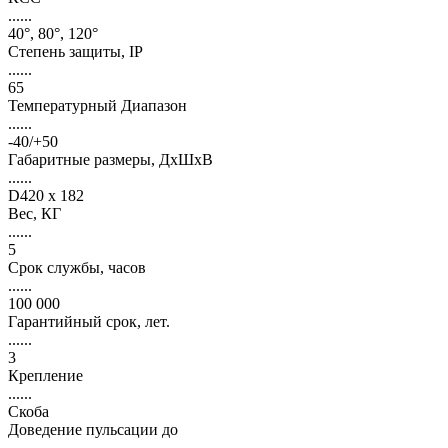
......
40°, 80°, 120°
Степень защиты, IP
......
65
Температурный Диапазон
......
-40/+50
Габаритные размеры, ДхШхВ
......
D420 x 182
Вес, КГ
......
5
Срок службы, часов
......
100 000
Гарантийный срок, лет.
......
3
Крепление
......
Скоба
Доведение пульсации до
......